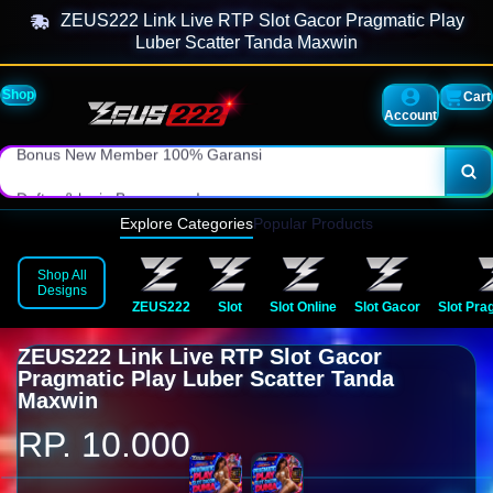
ZEUS222 Link Live RTP Slot Gacor Pragmatic Play
Akses Login Dan Daftar Super Ringan Membuat Nyaman
Luber Scatter Tanda Maxwin
Slot Terlengkap Dunia & Pragmatic Play
Shop
Cart
Account
Bonus New Member 100% Garansi
Daftar & login Buruan gas!
Explore Categories
Popular Products
Shop All
Designs
ZEUS222
Slot
Slot Online
Slot Gacor
Slot Pra
ZEUS222 Link Live RTP Slot Gacor
Pragmatic Play Luber Scatter Tanda
Maxwin
RP. 10.000