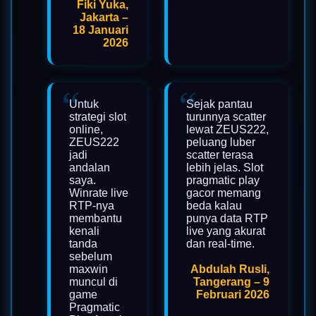
Fiki Yuka,
Jakarta –
18 Januari
2026
Untuk
Sejak pantau
strategi slot
turunnya scatter
online,
lewat ZEUS222,
ZEUS222
peluang luber
jadi
scatter terasa
andalan
lebih jelas. Slot
saya.
pragmatic play
Winrate live
gacor memang
RTP-nya
beda kalau
membantu
punya data RTP
kenali
live yang akurat
tanda
dan real-time.
sebelum
maxwin
Abdulah Rusli,
muncul di
Tangerang – 9
game
Februari 2026
Pragmatic