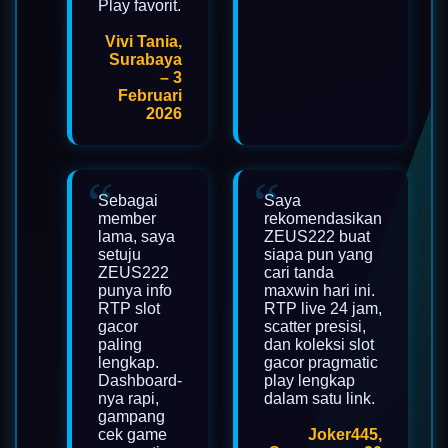
Play favorit.
Vivi Tania,
Surabaya
– 3
Februari
2026
Sebagai
Saya
member
rekomendasikan
lama, saya
ZEUS222 buat
setuju
siapa pun yang
ZEUS222
cari tanda
punya info
maxwin hari ini.
RTP slot
RTP live 24 jam,
gacor
scatter presisi,
paling
dan koleksi slot
lengkap.
gacor pragmatic
Dashboard-
play lengkap
nya rapi,
dalam satu link.
gampang
cek game
Joker445,