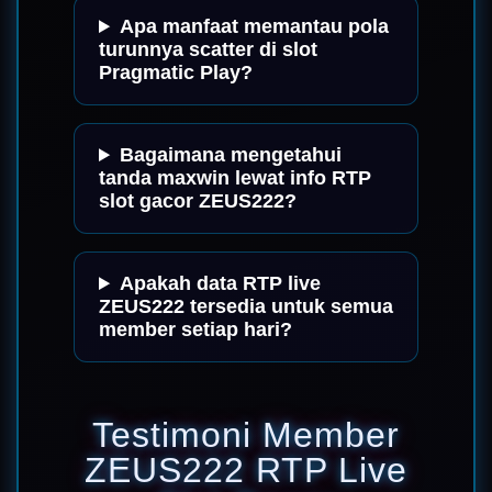
Apa manfaat memantau pola
turunnya scatter di slot
Pragmatic Play?
Bagaimana mengetahui
tanda maxwin lewat info RTP
slot gacor ZEUS222?
Apakah data RTP live
ZEUS222 tersedia untuk semua
member setiap hari?
Testimoni Member
ZEUS222 RTP Live