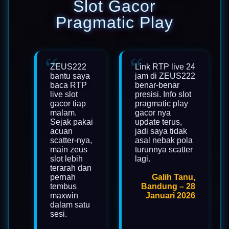
Slot Gacor
Pragmatic Play
ZEUS222
Link RTP live 24
bantu saya
jam di ZEUS222
baca RTP
benar-benar
live slot
presisi. Info slot
gacor tiap
pragmatic play
malam.
gacor nya
Sejak pakai
update terus,
acuan
jadi saya tidak
scatter-nya,
asal nebak pola
main zeus
turunnya scatter
slot lebih
lagi.
terarah dan
pernah
Galih Tanu,
tembus
Bandung – 28
maxwin
Januari 2026
dalam satu
sesi.