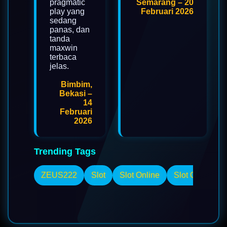
pragmatic
Semarang – 20
play yang
Februari 2026
sedang
panas, dan
tanda
maxwin
terbaca
jelas.
Bimbim,
Bekasi –
14
Februari
2026
Trending Tags
ZEUS222
Slot
Slot Online
Slot Gacor