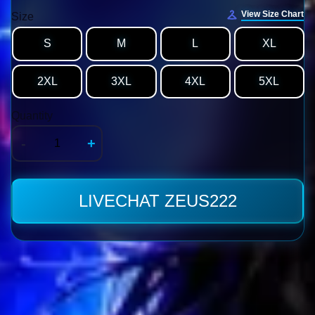
View Size Chart
Size
S
M
L
XL
2XL
3XL
4XL
5XL
Quantity
-
+
LIVECHAT ZEUS222