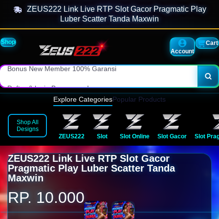
ZEUS222 Link Live RTP Slot Gacor Pragmatic Play
Akses Login Dan Daftar Super Ringan Membuat Nyaman
Luber Scatter Tanda Maxwin
Slot Terlengkap Dunia & Pragmatic Play
Shop
Cart
Account
Bonus New Member 100% Garansi
Daftar & login Buruan gas!
Explore Categories
Popular Products
Shop All
Designs
ZEUS222
Slot
Slot Online
Slot Gacor
Slot Pra
ZEUS222 Link Live RTP Slot Gacor
Pragmatic Play Luber Scatter Tanda
Maxwin
RP. 10.000