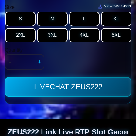
View Size Chart
Size
S
M
L
XL
2XL
3XL
4XL
5XL
Quantity
-
+
LIVECHAT ZEUS222
ZEUS222 Link Live RTP Slot Gacor