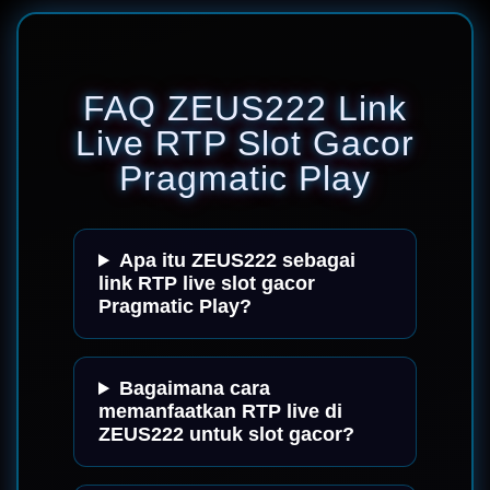
FAQ ZEUS222 Link
Live RTP Slot Gacor
Pragmatic Play
Apa itu ZEUS222 sebagai
link RTP live slot gacor
Pragmatic Play?
Bagaimana cara
memanfaatkan RTP live di
ZEUS222 untuk slot gacor?