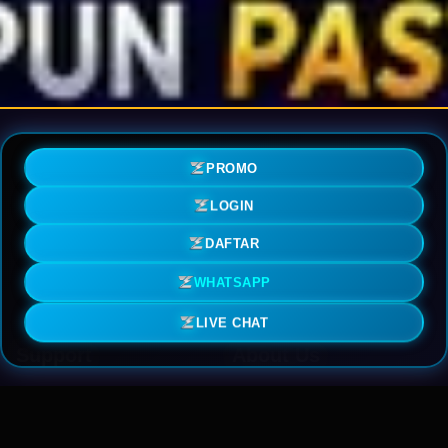
PROMO
LOGIN
©Copyright, 2026 ZEUS222
DAFTAR
| All rights reserved | Seo CigalaGadoy
Pragmatic Play
WHATSAPP
LIVE CHAT
Support
About Us
Order Status
About Us
Contact Us
Accessibility
Coupon Codes
Create a Dashery Store