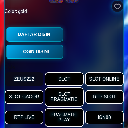
Color:
gold
DAFTAR DISINI
LOGIN DISINI
Style
ZEUS222
SLOT
SLOT ONLINE
SLOT
SLOT GACOR
RTP SLOT
PRAGMATIC
PRAGMATIC
RTP LIVE
IGN88
PLAY