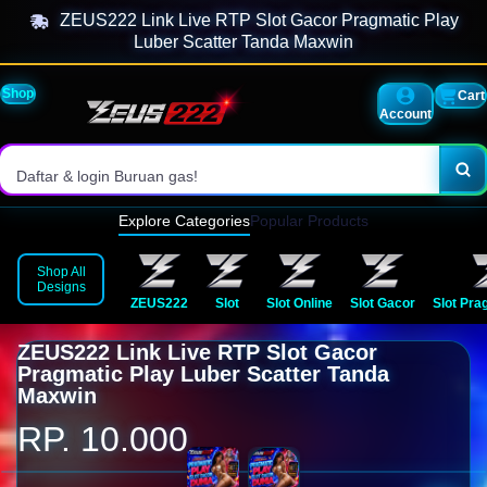
ZEUS222 Link Live RTP Slot Gacor Pragmatic Play
Akses Login Dan Daftar Super Ringan Membuat Nyaman
Luber Scatter Tanda Maxwin
Slot Terlengkap Dunia & Pragmatic Play
Shop
Cart
Account
Bonus New Member 100% Garansi
Daftar & login Buruan gas!
Explore Categories
Popular Products
Shop All
Designs
ZEUS222
Slot
Slot Online
Slot Gacor
Slot Pra
ZEUS222 Link Live RTP Slot Gacor
Pragmatic Play Luber Scatter Tanda
Maxwin
RP. 10.000