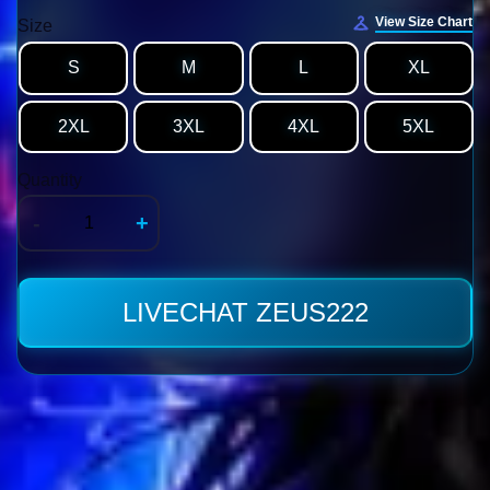
View Size Chart
Size
S
M
L
XL
2XL
3XL
4XL
5XL
Quantity
-
+
LIVECHAT ZEUS222