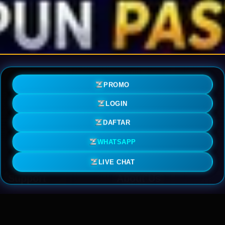
PROMO
LOGIN
©Copyright, 2026 ZEUS222
DAFTAR
| All rights reserved | Seo CigalaGadoy
Pragmatic Play
WHATSAPP
LIVE CHAT
Support
About Us
Order Status
About Us
Contact Us
Accessibility
Coupon Codes
Create a Dashery Store