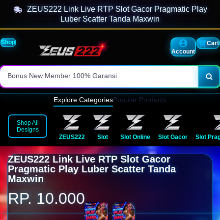
ZEUS222 Link Live RTP Slot Gacor Pragmatic Play
Akses Login Dan Daftar Super Ringan Membuat Nyaman
Luber Scatter Tanda Maxwin
Slot Terlengkap Dunia & Pragmatic Play
Shop
Cart
Account
Bonus New Member 100% Garansi
Daftar & login Buruan gas!
Explore Categories
Popular Products
Shop All
Designs
ZEUS222
Slot
Slot Online
Slot Gacor
Slot Pra
ZEUS222 Link Live RTP Slot Gacor
Pragmatic Play Luber Scatter Tanda
Maxwin
RP. 10.000