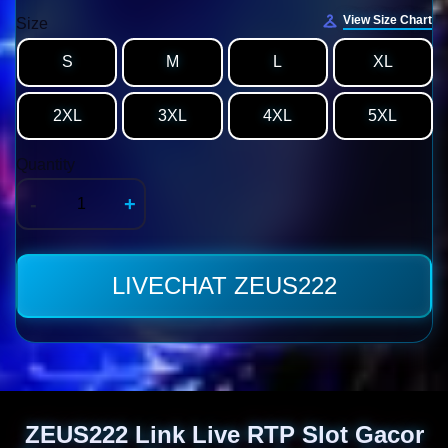
View Size Chart
Size
S
M
L
XL
2XL
3XL
4XL
5XL
Quantity
-
+
LIVECHAT ZEUS222
ZEUS222 Link Live RTP Slot Gacor