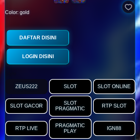
Color:
gold
DAFTAR DISINI
LOGIN DISINI
Style
ZEUS222
SLOT
SLOT ONLINE
SLOT
SLOT GACOR
RTP SLOT
PRAGMATIC
PRAGMATIC
RTP LIVE
IGN88
PLAY