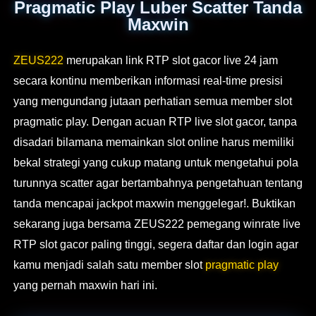
Pragmatic Play Luber Scatter Tanda
Maxwin
ZEUS222
merupakan link RTP slot gacor live 24 jam
secara kontinu memberikan informasi real-time presisi
yang mengundang jutaan perhatian semua member slot
pragmatic play. Dengan acuan RTP live slot gacor, tanpa
disadari bilamana memainkan slot online harus memiliki
bekal strategi yang cukup matang untuk mengetahui pola
turunnya scatter agar bertambahnya pengetahuan tentang
tanda mencapai jackpot maxwin menggelegar!. Buktikan
sekarang juga bersama ZEUS222 pemegang winrate live
RTP slot gacor paling tinggi, segera daftar dan login agar
kamu menjadi salah satu member slot
pragmatic play
yang pernah maxwin hari ini.