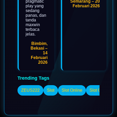
pragmatic
Semarang – 20
play yang
Februari 2026
sedang
panas, dan
tanda
maxwin
terbaca
jelas.
Bimbim,
Bekasi –
14
Februari
2026
Trending Tags
ZEUS222
Slot
Slot Online
Slot Gacor