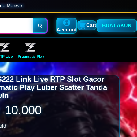
nda Maxwin
Cart
BUAT AKUN
Account
TP Live
Pragmatic Play
222 Link Live RTP Slot Gacor
matic Play Luber Scatter Tanda
in
. 10.000
old