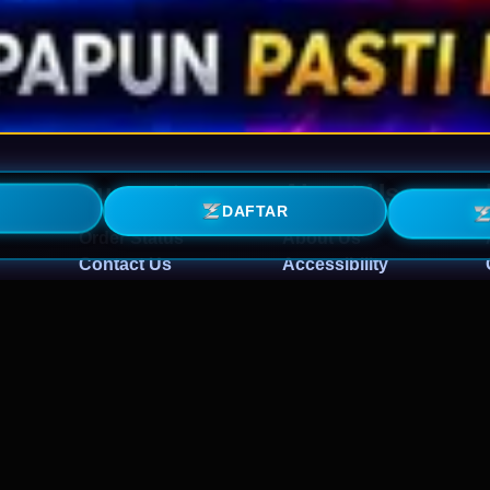
Support
About Us
DAFTAR
Order Status
About Us
Contact Us
Accessibility
Coupon Codes
Create a Dashery
FAQ
Store
Free Shipping
Careers
Refunds & Returns
Hire an Artist
Shipping Info
Social Responsibility
Size Chart
TeePublic Reviews