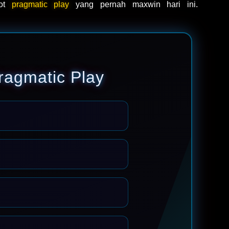
lot
pragmatic play
yang pernah maxwin hari ini.
ragmatic Play