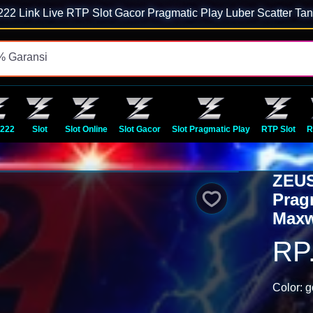
2 Link Live RTP Slot Gacor Pragmatic Play Luber Scatter Ta
 Garansi
!
222
Slot
Slot Online
Slot Gacor
Slot Pragmatic Play
RTP Slot
R
ZEUS
Prag
Maxw
RP
Color:
g