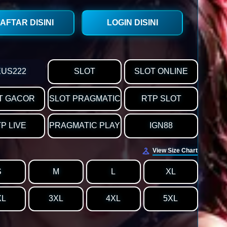
AFTAR DISINI
LOGIN DISINI
EUS222
SLOT
SLOT ONLINE
T GACOR
SLOT PRAGMATIC
RTP SLOT
P LIVE
PRAGMATIC PLAY
IGN88
View Size Chart
S
M
L
XL
XL
3XL
4XL
5XL
y