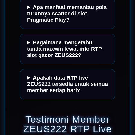
Apa manfaat memantau pola
turunnya scatter di slot
Pragmatic Play?
Bagaimana mengetahui
tanda maxwin lewat info RTP
slot gacor ZEUS222?
Apakah data RTP live
ZEUS222 tersedia untuk semua
member setiap hari?
Testimoni Member
ZEUS222 RTP Live