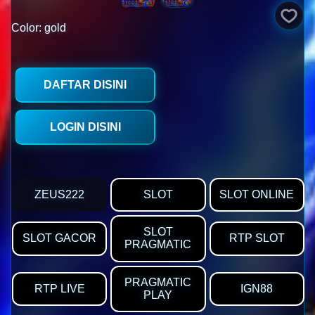
Color:
gold
DAFTAR DISINI
LOGIN DISINI
Style
ZEUS222
SLOT
SLOT ONLINE
SLOT
SLOT GACOR
RTP SLOT
PRAGMATIC
PRAGMATIC
RTP LIVE
IGN88
PLAY