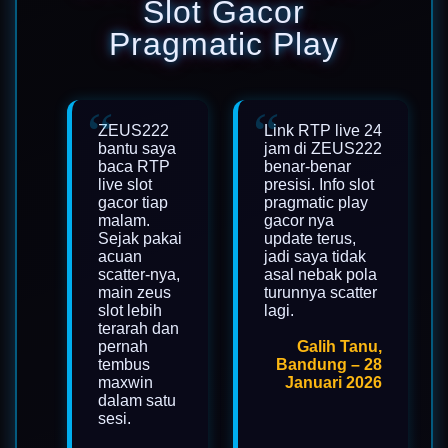
Slot Gacor
Pragmatic Play
ZEUS222
Link RTP live 24
bantu saya
jam di ZEUS222
baca RTP
benar-benar
live slot
presisi. Info slot
gacor tiap
pragmatic play
malam.
gacor nya
Sejak pakai
update terus,
acuan
jadi saya tidak
scatter-nya,
asal nebak pola
main zeus
turunnya scatter
slot lebih
lagi.
terarah dan
pernah
Galih Tanu,
tembus
Bandung – 28
maxwin
Januari 2026
dalam satu
sesi.