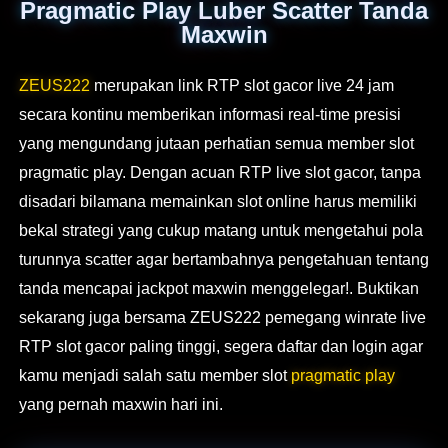
Pragmatic Play Luber Scatter Tanda
Maxwin
ZEUS222
merupakan link RTP slot gacor live 24 jam
secara kontinu memberikan informasi real-time presisi
yang mengundang jutaan perhatian semua member slot
pragmatic play. Dengan acuan RTP live slot gacor, tanpa
disadari bilamana memainkan slot online harus memiliki
bekal strategi yang cukup matang untuk mengetahui pola
turunnya scatter agar bertambahnya pengetahuan tentang
tanda mencapai jackpot maxwin menggelegar!. Buktikan
sekarang juga bersama ZEUS222 pemegang winrate live
RTP slot gacor paling tinggi, segera daftar dan login agar
kamu menjadi salah satu member slot
pragmatic play
yang pernah maxwin hari ini.