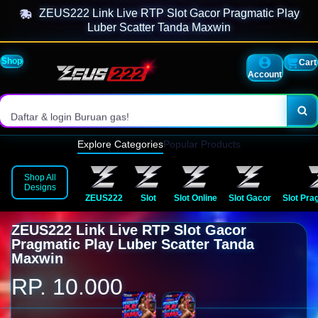
ZEUS222 Link Live RTP Slot Gacor Pragmatic Play
Akses Login Dan Daftar Super Ringan Membuat Nyaman
Luber Scatter Tanda Maxwin
Slot Terlengkap Dunia & Pragmatic Play
Shop
Cart
Account
Bonus New Member 100% Garansi
Daftar & login Buruan gas!
Explore Categories
Popular Products
Shop All
Designs
ZEUS222
Slot
Slot Online
Slot Gacor
Slot Pra
ZEUS222 Link Live RTP Slot Gacor
Pragmatic Play Luber Scatter Tanda
Maxwin
RP. 10.000