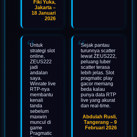
Fiki Yuka,
Jakarta –
18 Januari
2026
Untuk
Sejak pantau
strategi slot
turunnya scatter
online,
lewat ZEUS222,
ZEUS222
peluang luber
jadi
scatter terasa
andalan
lebih jelas. Slot
saya.
pragmatic play
Winrate live
gacor memang
RTP-nya
beda kalau
membantu
punya data RTP
kenali
live yang akurat
tanda
dan real-time.
sebelum
maxwin
Abdulah Rusli,
muncul di
Tangerang – 9
game
Februari 2026
Pragmatic