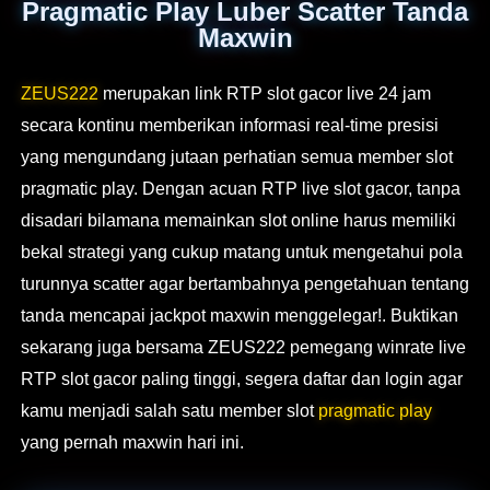
Pragmatic Play Luber Scatter Tanda
Maxwin
ZEUS222
merupakan link RTP slot gacor live 24 jam
secara kontinu memberikan informasi real-time presisi
yang mengundang jutaan perhatian semua member slot
pragmatic play. Dengan acuan RTP live slot gacor, tanpa
disadari bilamana memainkan slot online harus memiliki
bekal strategi yang cukup matang untuk mengetahui pola
turunnya scatter agar bertambahnya pengetahuan tentang
tanda mencapai jackpot maxwin menggelegar!. Buktikan
sekarang juga bersama ZEUS222 pemegang winrate live
RTP slot gacor paling tinggi, segera daftar dan login agar
kamu menjadi salah satu member slot
pragmatic play
yang pernah maxwin hari ini.