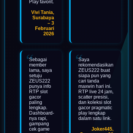
Play favorit.
Vivi Tania,
Surabaya
– 3
Februari
2026
Sebagai
Saya
member
rekomendasikan
lama, saya
ZEUS222 buat
setuju
siapa pun yang
ZEUS222
cari tanda
punya info
maxwin hari ini.
RTP slot
RTP live 24 jam,
gacor
scatter presisi,
paling
dan koleksi slot
lengkap.
gacor pragmatic
Dashboard-
play lengkap
nya rapi,
dalam satu link.
gampang
cek game
Joker445,