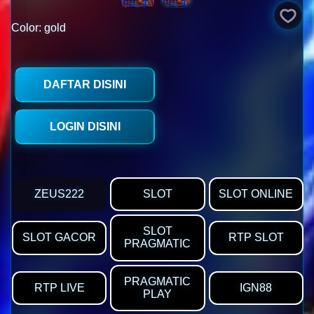
Color:
gold
DAFTAR DISINI
LOGIN DISINI
Style
ZEUS222
SLOT
SLOT ONLINE
SLOT
SLOT GACOR
RTP SLOT
PRAGMATIC
PRAGMATIC
RTP LIVE
IGN88
PLAY