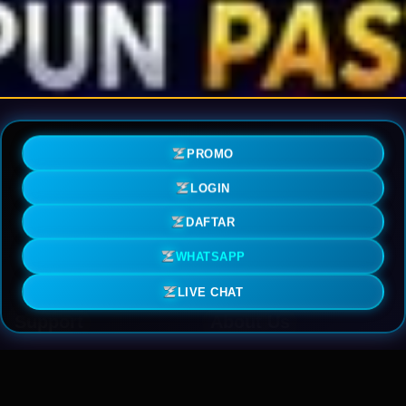
PROMO
LOGIN
©Copyright, 2026 ZEUS222
DAFTAR
| All rights reserved | Seo CigalaGadoy
Pragmatic Play
WHATSAPP
LIVE CHAT
Support
About Us
Order Status
About Us
Contact Us
Accessibility
Coupon Codes
Create a Dashery Store