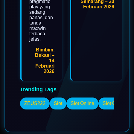
pragmatic
Semarang – 20
play yang
Februari 2026
sedang
panas, dan
tanda
maxwin
terbaca
jelas.
Bimbim,
Bekasi –
14
Februari
2026
Trending Tags
ZEUS222
Slot
Slot Online
Slot Gacor