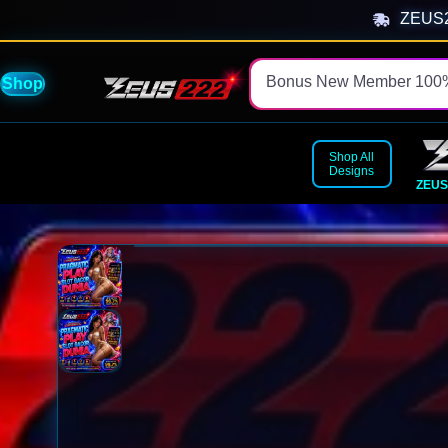
ZEUS22
Bonus New Member 100%
Daftar & login Buruan gas
Shop
Shop All
Designs
ZEUS