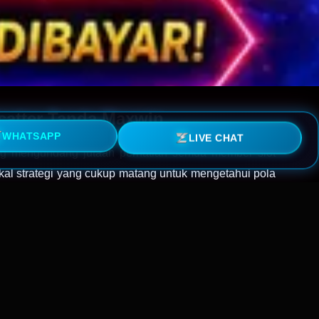
catter Tanda Maxwin
WHATSAPP
LIVE CHAT
yang mengundang jutaan perhatian semua member slot
ekal strategi yang cukup matang untuk mengetahui pola
an sekarang juga bersama ZEUS222 pemegang winrate
lot
pragmatic play
yang pernah maxwin hari ini.
ragmatic Play