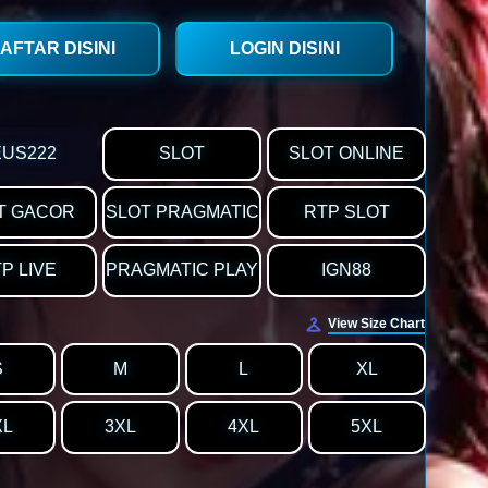
AFTAR DISINI
LOGIN DISINI
EUS222
SLOT
SLOT ONLINE
T GACOR
SLOT PRAGMATIC
RTP SLOT
P LIVE
PRAGMATIC PLAY
IGN88
View Size Chart
S
M
L
XL
XL
3XL
4XL
5XL
y