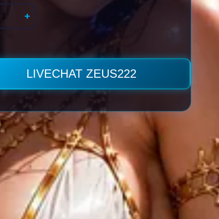
+
LIVECHAT ZEUS222