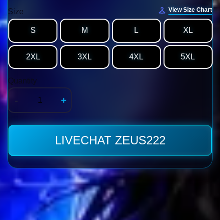
View Size Chart
Size
S
M
L
XL
2XL
3XL
4XL
5XL
Quantity
-
+
LIVECHAT ZEUS222