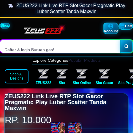
ZEUS222 Link Live RTP Slot Gacor Pragmatic Play
Akses Login Dan Daftar Super Ringan Membuat Nyaman
Luber Scatter Tanda Maxwin
Slot Terlengkap Dunia & Pragmatic Play
Shop
Cart
Account
Bonus New Member 100% Garansi
Daftar & login Buruan gas!
Explore Categories
Popular Products
Shop All
Designs
ZEUS222
Slot
Slot Online
Slot Gacor
Slot Pra
ZEUS222 Link Live RTP Slot Gacor
Pragmatic Play Luber Scatter Tanda
Maxwin
RP. 10.000