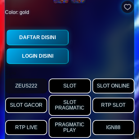
Color:
gold
DAFTAR DISINI
LOGIN DISINI
Style
ZEUS222
SLOT
SLOT ONLINE
SLOT
SLOT GACOR
RTP SLOT
PRAGMATIC
PRAGMATIC
RTP LIVE
IGN88
PLAY