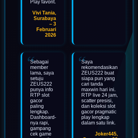
Play favorit.
Vivi Tania,
Surabaya
– 3
Februari
2026
Sebagai
Saya
member
rekomendasikan
lama, saya
ZEUS222 buat
setuju
siapa pun yang
ZEUS222
cari tanda
punya info
maxwin hari ini.
RTP slot
RTP live 24 jam,
gacor
scatter presisi,
paling
dan koleksi slot
lengkap.
gacor pragmatic
Dashboard-
play lengkap
nya rapi,
dalam satu link.
gampang
cek game
Joker445,