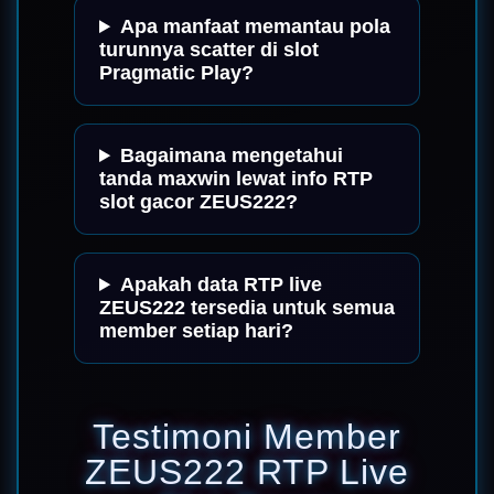
Apa manfaat memantau pola
turunnya scatter di slot
Pragmatic Play?
Bagaimana mengetahui
tanda maxwin lewat info RTP
slot gacor ZEUS222?
Apakah data RTP live
ZEUS222 tersedia untuk semua
member setiap hari?
Testimoni Member
ZEUS222 RTP Live