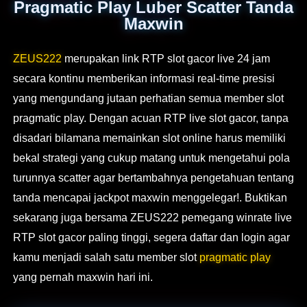
Pragmatic Play Luber Scatter Tanda
Maxwin
ZEUS222
merupakan link RTP slot gacor live 24 jam
secara kontinu memberikan informasi real-time presisi
yang mengundang jutaan perhatian semua member slot
pragmatic play. Dengan acuan RTP live slot gacor, tanpa
disadari bilamana memainkan slot online harus memiliki
bekal strategi yang cukup matang untuk mengetahui pola
turunnya scatter agar bertambahnya pengetahuan tentang
tanda mencapai jackpot maxwin menggelegar!. Buktikan
sekarang juga bersama ZEUS222 pemegang winrate live
RTP slot gacor paling tinggi, segera daftar dan login agar
kamu menjadi salah satu member slot
pragmatic play
yang pernah maxwin hari ini.