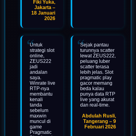
Fiki Yuka,
Jakarta –
18 Januari
2026
Untuk
Sejak pantau
strategi slot
turunnya scatter
online,
lewat ZEUS222,
ZEUS222
peluang luber
jadi
scatter terasa
andalan
lebih jelas. Slot
saya.
pragmatic play
Winrate live
gacor memang
RTP-nya
beda kalau
membantu
punya data RTP
kenali
live yang akurat
tanda
dan real-time.
sebelum
maxwin
Abdulah Rusli,
muncul di
Tangerang – 9
game
Februari 2026
Pragmatic