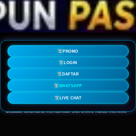
ZEUS222 Link Live RTP Slot Gacor
PROMO
Pragmatic Play Luber Scatter Tanda
Maxwin
LOGIN
DAFTAR
ZEUS222
merupakan link RTP slot gacor live 24 jam
secara kontinu memberikan informasi real-time presisi
WHATSAPP
yang mengundang jutaan perhatian semua member slot
LIVE CHAT
pragmatic play. Dengan acuan RTP live slot gacor, tanpa
disadari bilamana memainkan slot online harus memiliki
bekal strategi yang cukup matang untuk mengetahui pola
turunnya scatter agar bertambahnya pengetahuan tentang