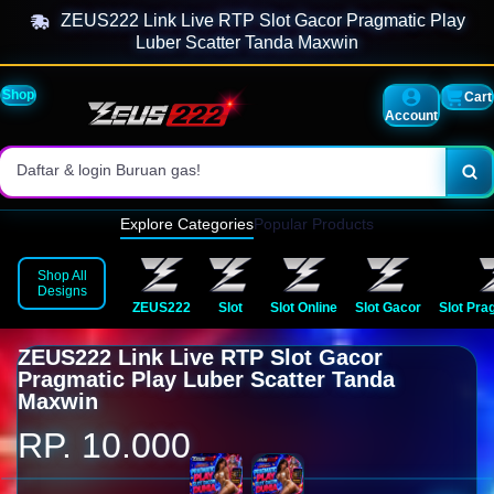
ZEUS222 Link Live RTP Slot Gacor Pragmatic Play
Akses Login Dan Daftar Super Ringan Membuat Nyaman
Luber Scatter Tanda Maxwin
Slot Terlengkap Dunia & Pragmatic Play
Shop
Cart
Account
Bonus New Member 100% Garansi
Daftar & login Buruan gas!
Explore Categories
Popular Products
Shop All
Designs
ZEUS222
Slot
Slot Online
Slot Gacor
Slot Pra
ZEUS222 Link Live RTP Slot Gacor
Pragmatic Play Luber Scatter Tanda
Maxwin
RP. 10.000