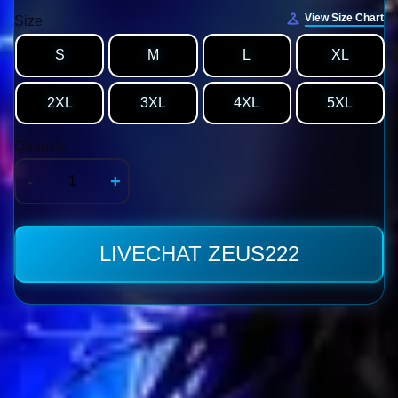
View Size Chart
Size
S
M
L
XL
2XL
3XL
4XL
5XL
Quantity
-
+
LIVECHAT ZEUS222