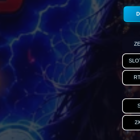
D
Style
Z
SLO
RT
Size
2
Quantit