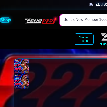
ZEUS22
Bonus New Member 100%
Daftar & login Buruan gas
Shop
Shop All
Designs
ZEUS