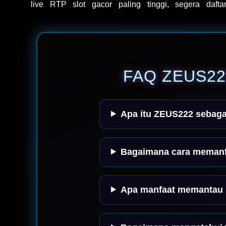
live RTP slot gacor paling tinggi, segera da
FAQ ZEUS222 
Apa itu ZEUS222 sebagai
Bagaimana cara memanfa
Apa manfaat memantau po