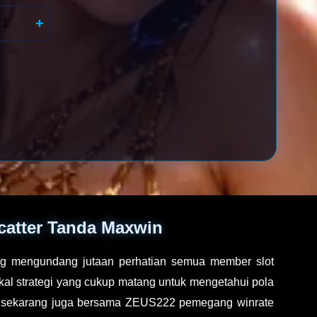
+
catter Tanda Maxwin
yang mengundang jutaan perhatian semua member slot
ekal strategi yang cukup matang untuk mengetahui pola
an sekarang juga bersama ZEUS222 pemegang winrate