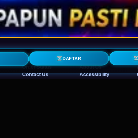
Support
About Us
DAFTAR
Order Status
About Us
Contact Us
Accessibility
Coupon Codes
Create a Dashery
FAQ
Store
Free Shipping
Careers
Refunds & Returns
Hire an Artist
Shipping Info
Social Responsibility
Size Chart
TeePublic Reviews