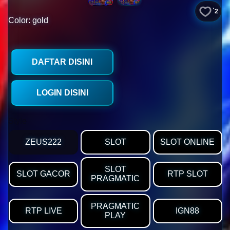
`2
Color:
gold
DAFTAR DISINI
LOGIN DISINI
Style
ZEUS222
SLOT
SLOT ONLINE
SLOT
SLOT GACOR
RTP SLOT
PRAGMATIC
PRAGMATIC
RTP LIVE
IGN88
PLAY