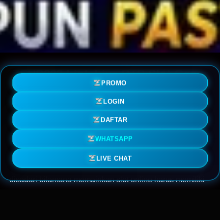
ZEUS222 Link Live RTP Slot Gacor
PROMO
Pragmatic Play Luber Scatter Tanda
Maxwin
LOGIN
DAFTAR
ZEUS222
merupakan link RTP slot gacor live 24 jam
secara kontinu memberikan informasi real-time presisi
WHATSAPP
yang mengundang jutaan perhatian semua member slot
LIVE CHAT
pragmatic play. Dengan acuan RTP live slot gacor, tanpa
disadari bilamana memainkan slot online harus memiliki
bekal strategi yang cukup matang untuk mengetahui pola
turunnya scatter agar bertambahnya pengetahuan tentang